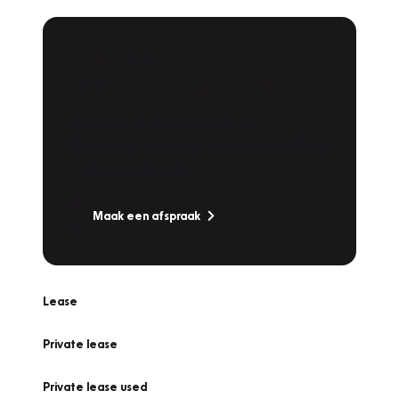
Plan een
Werkplaatsafspraak
Is uw auto toe aan Onderhoud,
Bandenwissel of een Vakantiecheck? Plan
online een afspraak!
Maak een afspraak
Lease
Private lease
Private lease used