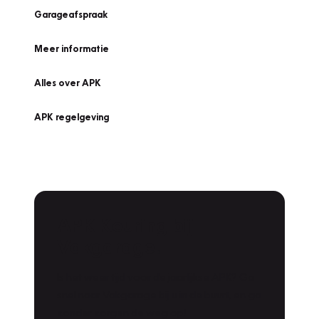
Garageafspraak
Meer informatie
Alles over APK
APK regelgeving
APK Keuring bij
Vakgarage!
Is het weer tijd voor de jaarlijkse APK? Ga
snel naar Vakgarage bij u in de buurt, en ga
zonder zorgen de weg op!