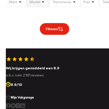
Merk
Model
Transmissie
Prijs
Tell
Filteren
Wij krijgen gemiddeld een 8.9
o.b.v. ruim 2.161 reviews
8.9/10
Mijn Vakgarage