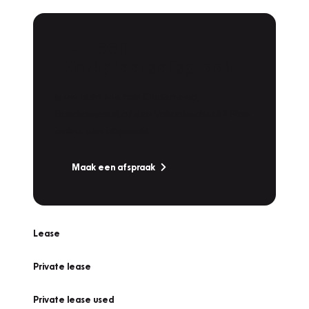
Plan een
Werkplaatsafspraak
Is uw auto toe aan Onderhoud,
Bandenwissel of een Vakantiecheck? Plan
online een afspraak!
Maak een afspraak
Lease
Private lease
Private lease used