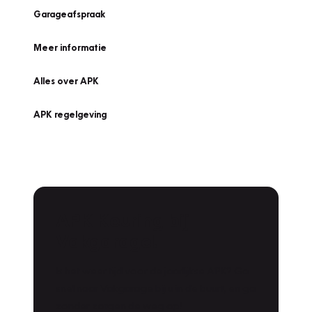
Garageafspraak
Meer informatie
Alles over APK
APK regelgeving
APK Keuring bij
Vakgarage!
Is het weer tijd voor de jaarlijkse APK? Ga
snel naar Vakgarage bij u in de buurt, en ga
zonder zorgen de weg op!