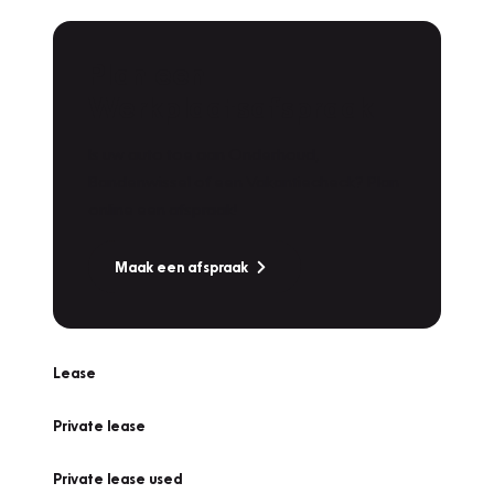
Plan een
Werkplaatsafspraak
Is uw auto toe aan Onderhoud,
Bandenwissel of een Vakantiecheck? Plan
online een afspraak!
Maak een afspraak
Lease
Private lease
Private lease used