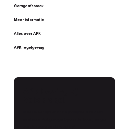
Garageafspraak
Meer informatie
Alles over APK
APK regelgeving
APK Keuring bij
Vakgarage!
Is het weer tijd voor de jaarlijkse APK? Ga
snel naar Vakgarage bij u in de buurt, en ga
zonder zorgen de weg op!