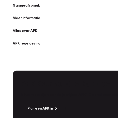
Garageafspraak
Meer informatie
Alles over APK
APK regelgeving
APK Keuring bij Vakgarage!
Is het weer tijd voor de jaarlijkse APK? Ga snel naar V
Plan een APK in