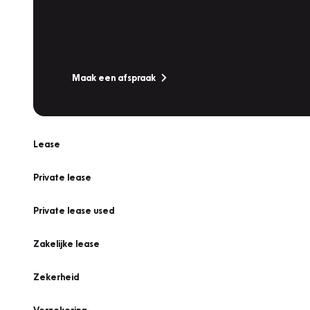
Werkplaatsafspraak
Is uw auto toe aan Onderhoud, Bandenwissel of een Va
Maak een afspraak
Lease
Private lease
Private lease used
Zakelijke lease
Zekerheid