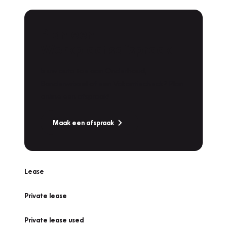
Plan een
Werkplaatsafspraak
Is uw auto toe aan Onderhoud,
Bandenwissel of een Vakantiecheck? Plan
online een afspraak!
Maak een afspraak
Lease
Private lease
Private lease used