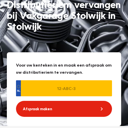
Distributieriem vervangen
Onderhoud en reparatie
bij Vakgarage Stolwijk in
Stolwijk
Voor uw kenteken in en maak een afspraak om
uw distributieriem te vervangen.
Afspraak maken