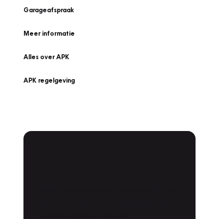
Garageafspraak
Meer informatie
Alles over APK
APK regelgeving
APK Keuring bij
Vakgarage!
Is het weer tijd voor de jaarlijkse APK? Ga
snel naar Vakgarage bij u in de buurt, en ga
zonder zorgen de weg op!