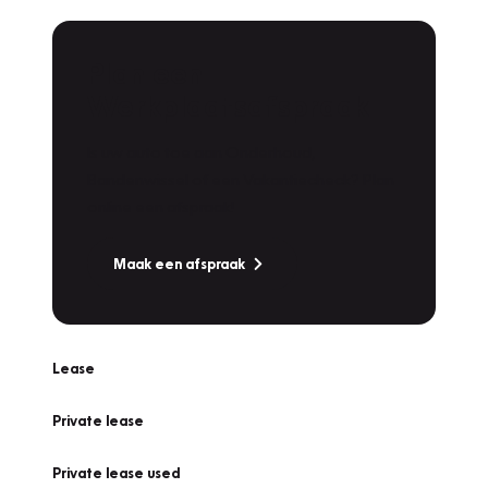
Plan een
Werkplaatsafspraak
Is uw auto toe aan Onderhoud,
Bandenwissel of een Vakantiecheck? Plan
online een afspraak!
Maak een afspraak
Lease
Private lease
Private lease used