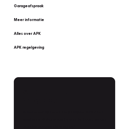
Garageafspraak
Meer informatie
Alles over APK
APK regelgeving
APK Keuring bij
Vakgarage!
Is het weer tijd voor de jaarlijkse APK? Ga
snel naar Vakgarage bij u in de buurt, en ga
zonder zorgen de weg op!