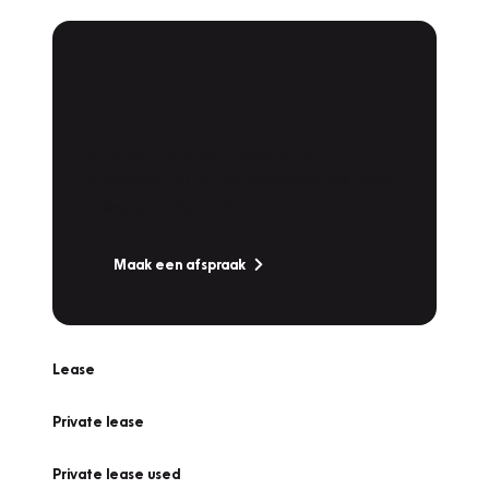
Plan een
Werkplaatsafspraak
Is uw auto toe aan Onderhoud,
Bandenwissel of een Vakantiecheck? Plan
online een afspraak!
Maak een afspraak
Lease
Private lease
Private lease used