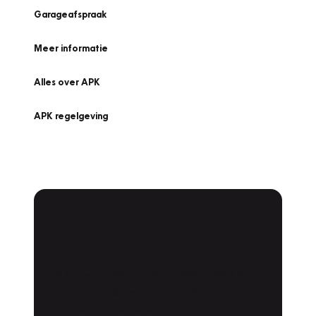
Garageafspraak
Meer informatie
Alles over APK
APK regelgeving
APK Keuring bij
Vakgarage!
Is het weer tijd voor de jaarlijkse APK? Ga
snel naar Vakgarage bij u in de buurt, en ga
zonder zorgen de weg op!