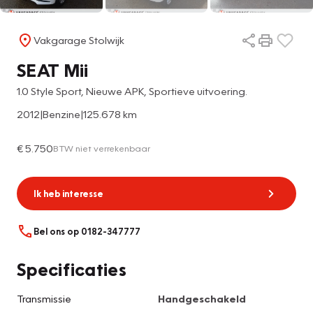
Vakgarage Stolwijk
SEAT Mii
1.0 Style Sport, Nieuwe APK, Sportieve uitvoering.
2012
|
Benzine
|
125.678 km
€ 5.750
BTW niet verrekenbaar
Ik heb interesse
Bel ons op 0182-347777
Specificaties
Transmissie
Handgeschakeld