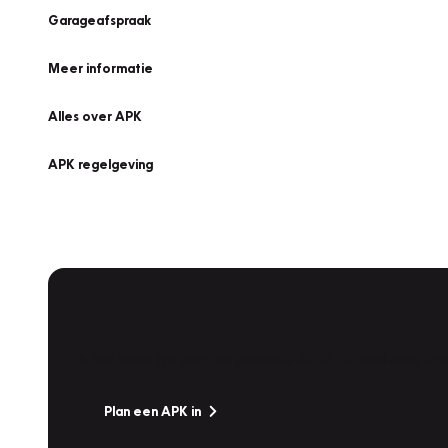
Garageafspraak
Meer informatie
Alles over APK
APK regelgeving
APK Keuring bij Vakgarage!
Is het weer tijd voor de jaarlijkse APK? Ga snel naar V
Plan een APK in