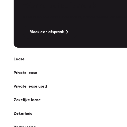
Werkplaatsafspraak
Is uw auto toe aan Onderhoud, Bandenwissel of een Va
Maak een afspraak
Lease
Private lease
Private lease used
Zakelijke lease
Zekerheid